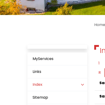
Hom
I
MyServices
1
Links
R
Sa
Index
(ausgewählt)
Sa
Sitemap