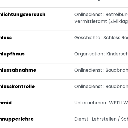
hlichtungsversuch
Onlinedienst : Betreibu
Vermittleramt (Zivilkla
hloss
Geschichte : Schloss R
hlupfhaus
Organisation : Kindersc
hlussabnahme
Onlinedienst : Bauabna
hlusskontrolle
Onlinedienst : Bauabna
hmid
Unternehmen : WETLI W
hnupperlehre
Dienst : Lehrstellen / 