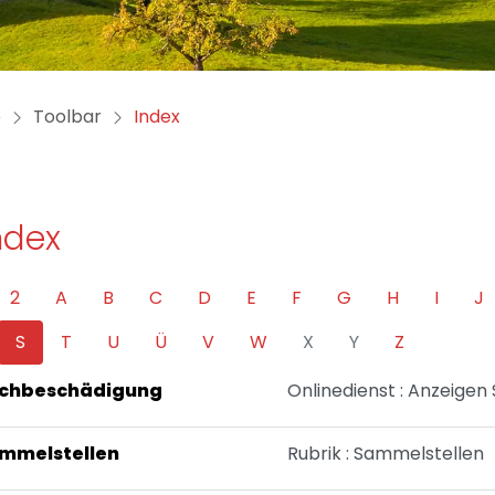
(ausgewählt)
e
Toolbar
Index
ndex
2
A
B
C
D
E
F
G
H
I
J
S
T
U
Ü
V
W
X
Y
Z
chbeschädigung
Onlinedienst : Anzeige
mmelstellen
Rubrik : Sammelstellen