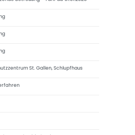
ung
ung
ung
hutzzentrum St. Gallen, Schlupfhaus
erfahren