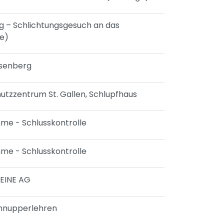
ng – Schlichtungsgesuch an das
ge)
osenberg
hutzzentrum St. Gallen, Schlupfhaus
hme - Schlusskontrolle
hme - Schlusskontrolle
EINE AG
Schnupperlehren