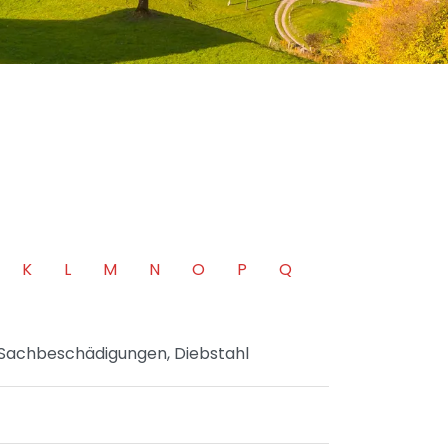
K
L
M
N
O
P
Q
n Sachbeschädigungen, Diebstahl