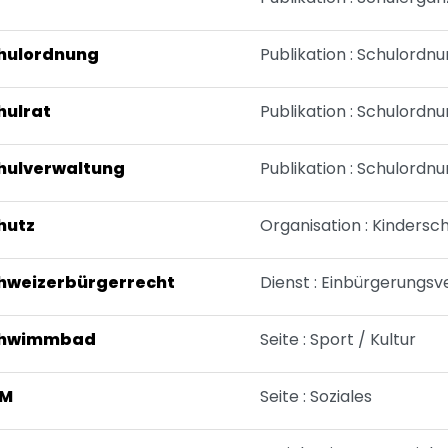
hulordnung
Publikation : Schulordn
hulrat
Publikation : Schulordn
hulverwaltung
Publikation : Schulordn
hutz
Organisation : Kindersc
hweizerbürgerrecht
Dienst : Einbürgerungsv
hwimmbad
Seite : Sport / Kultur
DM
Seite : Soziales