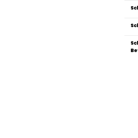
Sc
Sc
Sc
Be