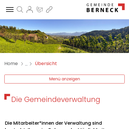
B
Suche
Login
Kontakt
Direktlinks
zur Startseite
Direkt zur Hauptnavigation
Direkt zum Inhalt
Direkt zur Suche
Direkt zum Stichwortverzeichnis
(ausgewählt)
Home
Übersicht
Menü anzeigen
Die Gemeindeverwaltung
Die Mitarbeiter*innen der Verwaltung sind