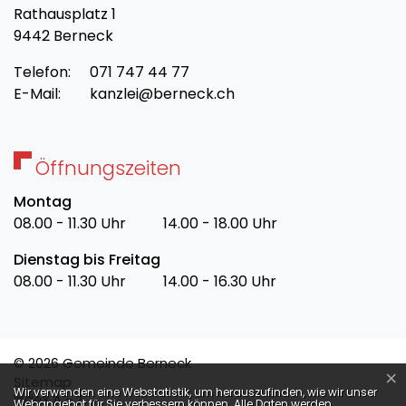
Rathausplatz 1
9442 Berneck
Telefon:
071 747 44 77
E-Mail:
kanzlei@berneck.ch
Öffnungszeiten
Montag
08.00 - 11.30 Uhr
14.00 - 18.00 Uhr
Dienstag bis Freitag
08.00 - 11.30 Uhr
14.00 - 16.30 Uhr
© 2026 Gemeinde Berneck
×
Toolbar
Sitemap
Webstatistik
Wir verwenden eine Webstatistik, um herauszufinden, wie wir unser
Index A - Z
Webangebot für Sie verbessern können. Alle Daten werden