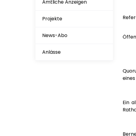
Amtliche Anzeigen
Refe
Projekte
News-Abo
Öffe
We
Anlässe
Quor
eine
Ein a
Ratha
Berne