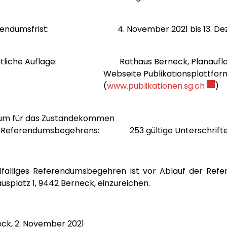
rendumsfrist: 4. November 2021 bis 13. Dez
ntliche Auflage: Rathaus Berneck, Planauflagewa
bseite Publikationsplattfor
Exter
(
www.publikationen.sg.ch
)
um für das Zustandekommen
s Referendumsbegehrens: 253 gültige Unterschrift
llfälliges Referendumsbegehren ist vor Ablauf der Re
usplatz 1, 9442 Berneck, einzureichen.
ck, 2. November 2021