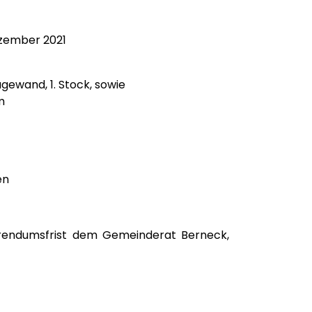
ember 2021
nd, 1. Stock, sowie
m
ner Link wird in einem neuen Fenster geöffnet.
en
ferendumsfrist dem Gemeinderat Berneck,