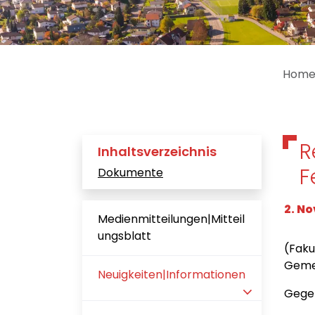
Hom
R
Inhaltsverzeichnis
F
Dokumente
2. N
Medienmitteilungen|Mitteil
ungsblatt
(Faku
Geme
Neuigkeiten|Informationen
Geg
(ausgewählt)
In