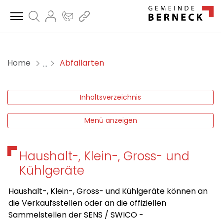
B
Suche
Login
Kontakt
Direktlinks
zur Startseite
Direkt zur Hauptnavigation
Direkt zum Inhalt
Direkt zur Suche
Direkt zum Stichwortverzeichnis
(ausgewählt)
Home
Abfallarten
Inhaltsverzeichnis
Menü anzeigen
Haushalt-, Klein-, Gross- und
Kühlgeräte
Haushalt-, Klein-, Gross- und Kühlgeräte können an
die Verkaufsstellen oder an die offiziellen
Sammelstellen der SENS / SWICO -