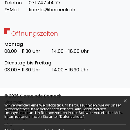
Telefon:
071 747 44 77
E-Mail:
kanzlei@berneck.ch
Öffnungszeiten
Montag
08.00 - 11.30 Uhr
14.00 - 18.00 Uhr
Dienstag bis Freitag
08.00 - 11.30 Uhr
14.00 - 16.30 Uhr
© 2026 Gemeinde Berneck
×
Toolbar
Sitemap
Webstatistik
Wir verwenden eine Webstatistik, um herauszufinden, wie wir unser
Index A - Z
Webangebot für Sie verbessern können. Alle Daten werden
Datenschutz
anonymisiert und in Rechenzentren in der Schweiz verarbeitet. Mehr
Informationen finden Sie unter
“Datenschutz“
.
Impressum
FAQ
Links